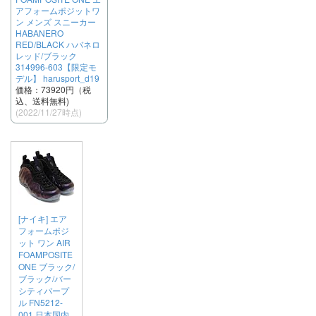
アフォームポジットワ
ン メンズ スニーカー
HABANERO
RED/BLACK ハバネロ
レッド/ブラック
314996-603【限定モ
デル】 harusport_d19
価格：73920円（税
込、送料無料)
(2022/11/27時点)
[ナイキ] エア
フォームポジ
ット ワン AIR
FOAMPOSITE
ONE ブラック/
ブラック/バー
シティパープ
ル FN5212-
001 日本国内