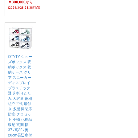
￥308,000
から
(2024/3/28 23:38時点)
OTYTY シュー
ズボックス 収
納ボックス 収
納ケース クリ
ア スニーカー
ディスプレイ
プラスチック
透明 折りたた
み 大容量 靴棚
組立て式 扉付
き 多層 開閉扉
防塵 クロゼッ
ト 小物 化粧品
収納 玄関 幅
37×高22×奥
28cm長辺扉付