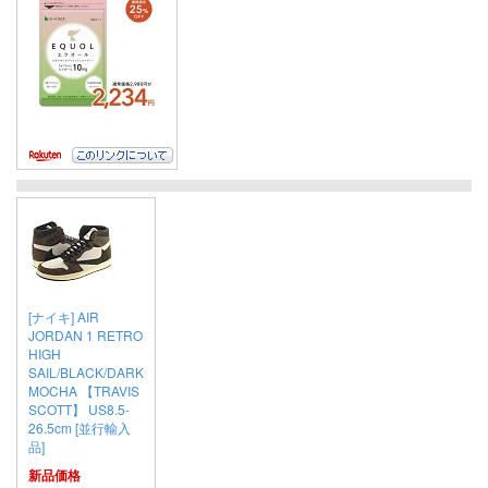
[ナイキ] AIR
JORDAN 1 RETRO
HIGH
SAIL/BLACK/DARK
MOCHA 【TRAVIS
SCOTT】 US8.5-
26.5cm [並行輸入
品]
新品価格